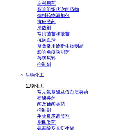
专科用药
影响组织代谢的药物
饲料药物添加剂
抗应激药
清热剂
常用菌苗和疫苗
抗病血清
畜禽常用诊断生物制品
影响免疫功能药
兽药原料
抑制剂
生物化工
生物化工
常见氨基酸及蛋白质类药
核酸类药
酶及辅酶类药
抑制剂
生物反应调节剂
脂肪类药
氨基酸及其衍生物