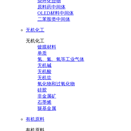
杂环化合物
原料药中间体
OLED材料中间体
二苯胺类中间体
无机化工
无机化工
镀膜材料
单质
氢、氮、氧等工业气体
无机碱
无机酸
无机盐
氧化物和过氧化物
硅胶
非金属矿
石墨烯
羰基金属
有机原料
有机原料