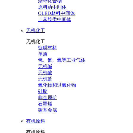
杂环化合物
原料药中间体
OLED材料中间体
二苯胺类中间体
无机化工
无机化工
镀膜材料
单质
氢、氮、氧等工业气体
无机碱
无机酸
无机盐
氧化物和过氧化物
硅胶
非金属矿
石墨烯
羰基金属
有机原料
有机原料