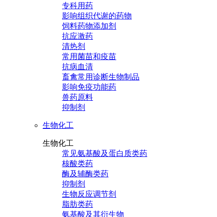
专科用药
影响组织代谢的药物
饲料药物添加剂
抗应激药
清热剂
常用菌苗和疫苗
抗病血清
畜禽常用诊断生物制品
影响免疫功能药
兽药原料
抑制剂
生物化工
生物化工
常见氨基酸及蛋白质类药
核酸类药
酶及辅酶类药
抑制剂
生物反应调节剂
脂肪类药
氨基酸及其衍生物