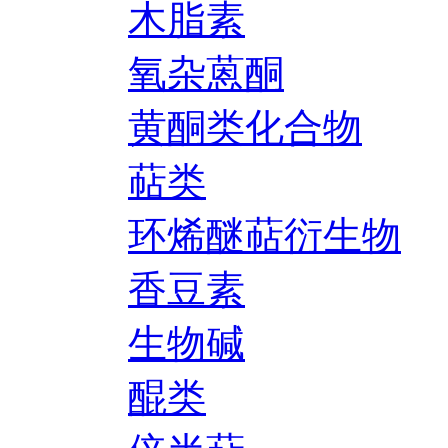
木脂素
氧杂蒽酮
黄酮类化合物
萜类
环烯醚萜衍生物
香豆素
生物碱
醌类