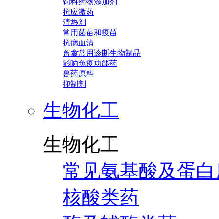
饲料药物添加剂
抗应激药
清热剂
常用菌苗和疫苗
抗病血清
畜禽常用诊断生物制品
影响免疫功能药
兽药原料
抑制剂
生物化工
生物化工
常见氨基酸及蛋白
核酸类药