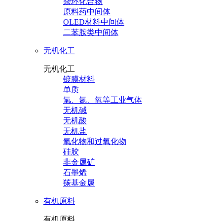
杂环化合物
原料药中间体
OLED材料中间体
二苯胺类中间体
无机化工
无机化工
镀膜材料
单质
氢、氮、氧等工业气体
无机碱
无机酸
无机盐
氧化物和过氧化物
硅胶
非金属矿
石墨烯
羰基金属
有机原料
有机原料