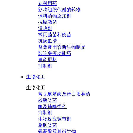
专科用药
影响组织代谢的药物
饲料药物添加剂
抗应激药
清热剂
常用菌苗和疫苗
抗病血清
畜禽常用诊断生物制品
影响免疫功能药
兽药原料
抑制剂
生物化工
生物化工
常见氨基酸及蛋白质类药
核酸类药
酶及辅酶类药
抑制剂
生物反应调节剂
脂肪类药
氨基酸及其衍生物