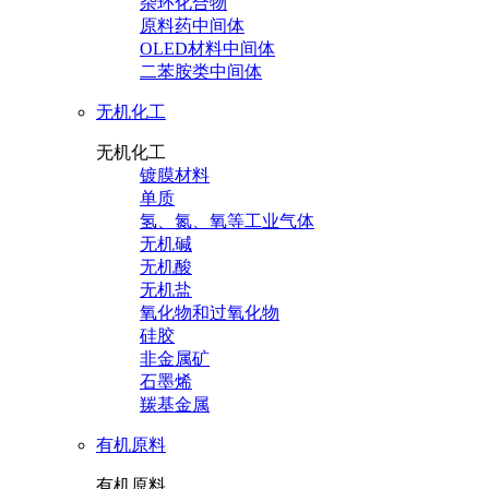
杂环化合物
原料药中间体
OLED材料中间体
二苯胺类中间体
无机化工
无机化工
镀膜材料
单质
氢、氮、氧等工业气体
无机碱
无机酸
无机盐
氧化物和过氧化物
硅胶
非金属矿
石墨烯
羰基金属
有机原料
有机原料