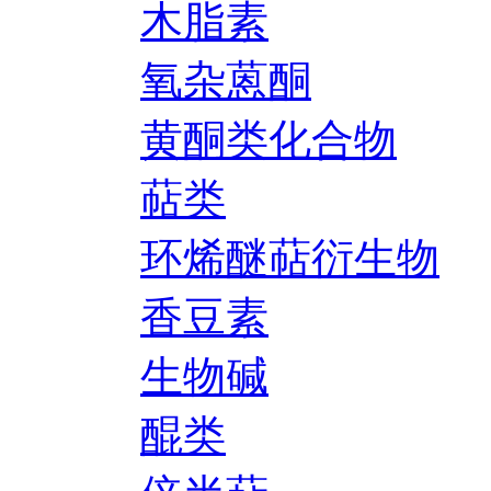
木脂素
氧杂蒽酮
黄酮类化合物
萜类
环烯醚萜衍生物
香豆素
生物碱
醌类