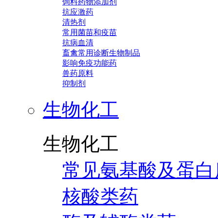
饲料药物添加剂
抗应激药
清热剂
常用菌苗和疫苗
抗病血清
畜禽常用诊断生物制品
影响免疫功能药
兽药原料
抑制剂
生物化工
生物化工
常见氨基酸及蛋白
核酸类药