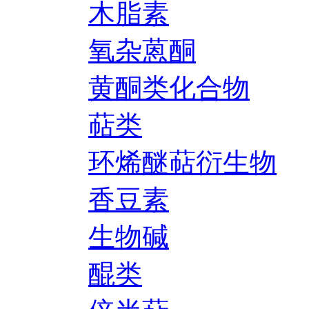
木脂素
氧杂蒽酮
黄酮类化合物
萜类
环烯醚萜衍生物
香豆素
生物碱
醌类