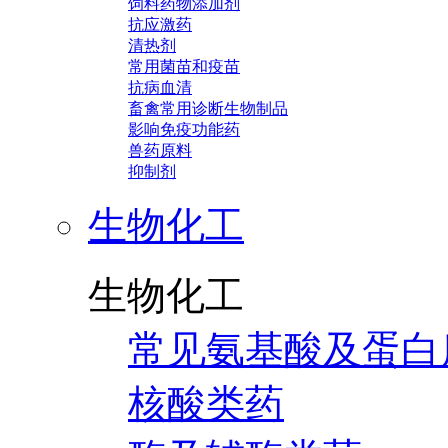
饲料药物添加剂
抗应激药
清热剂
常用菌苗和疫苗
抗病血清
畜禽常用诊断生物制品
影响免疫功能药
兽药原料
抑制剂
生物化工
生物化工
常见氨基酸及蛋白
核酸类药