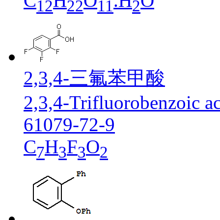
C
H
O
.H
O
12
22
11
2
2,3,4-三氟苯甲酸
2,3,4-Trifluorobenzoic a
61079-72-9
C
H
F
O
7
3
3
2