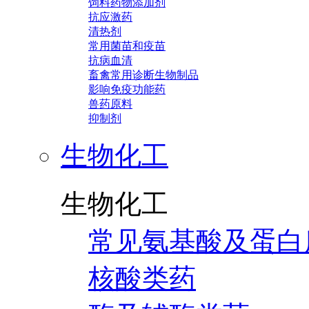
饲料药物添加剂
抗应激药
清热剂
常用菌苗和疫苗
抗病血清
畜禽常用诊断生物制品
影响免疫功能药
兽药原料
抑制剂
生物化工
生物化工
常见氨基酸及蛋白
核酸类药