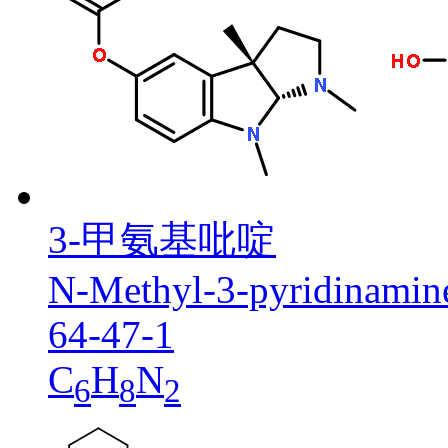
3-甲氨基吡啶
N-Methyl-3-pyridinamin
64-47-1
C
H
N
6
8
2