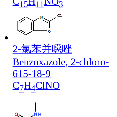
C
H
NO
15
11
3
2-氯苯并噁唑
Benzoxazole, 2-chloro-
615-18-9
C
H
ClNO
7
4