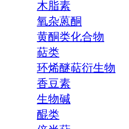
木脂素
氧杂蒽酮
黄酮类化合物
萜类
环烯醚萜衍生物
香豆素
生物碱
醌类