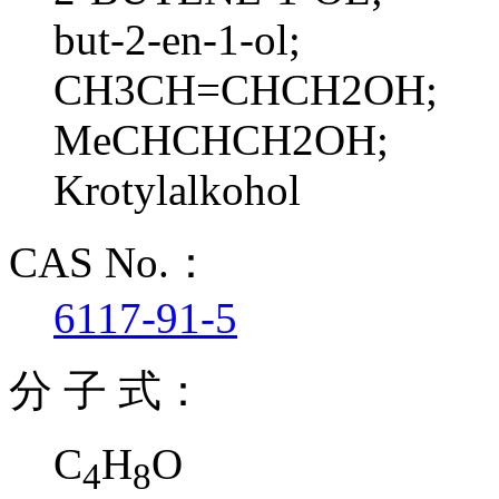
but-2-en-1-ol;
CH3CH=CHCH2OH;
MeCHCHCH2OH;
Krotylalkohol
CAS No.：
6117-91-5
分 子 式：
C
H
O
4
8