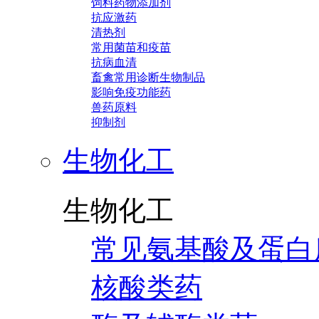
饲料药物添加剂
抗应激药
清热剂
常用菌苗和疫苗
抗病血清
畜禽常用诊断生物制品
影响免疫功能药
兽药原料
抑制剂
生物化工
生物化工
常见氨基酸及蛋白
核酸类药