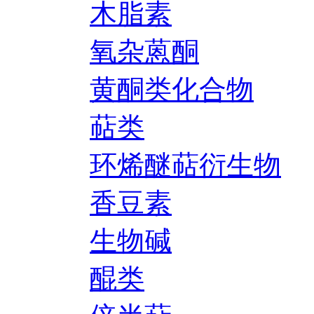
木脂素
氧杂蒽酮
黄酮类化合物
萜类
环烯醚萜衍生物
香豆素
生物碱
醌类