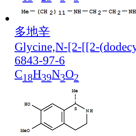
多地辛
Glycine,N-[2-[[2-(dodec
6843-97-6
C
H
N
O
18
39
3
2