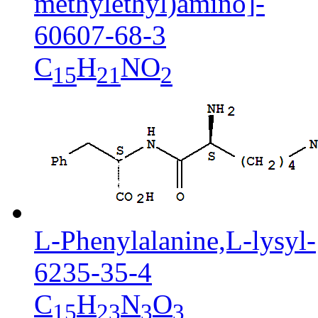
methylethyl)amino]-
60607-68-3
C
H
NO
15
21
2
L-Phenylalanine,L-lysyl-
6235-35-4
C
H
N
O
15
23
3
3