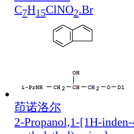
C
H
ClNO
.Br
7
15
2
茚诺洛尔
2-Propanol,1-[1H-inden-4