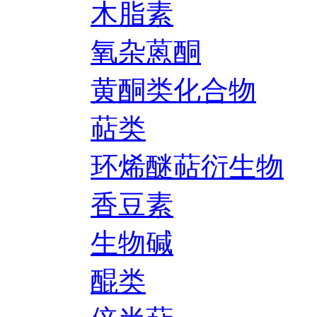
木脂素
氧杂蒽酮
黄酮类化合物
萜类
环烯醚萜衍生物
香豆素
生物碱
醌类