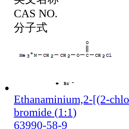
CAS NO.
分子式
Ethanaminium,2-[(2-chlo
bromide (1:1)
63990-58-9