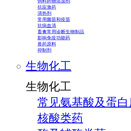
饲料药物添加剂
抗应激药
清热剂
常用菌苗和疫苗
抗病血清
畜禽常用诊断生物制品
影响免疫功能药
兽药原料
抑制剂
生物化工
生物化工
常见氨基酸及蛋白
核酸类药