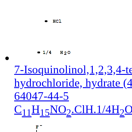
7-Isoquinolinol,1,2,3,4-
hydrochloride, hydrate (4
64047-44-5
C
H
NO
.ClH.1/4H
11
15
2
2