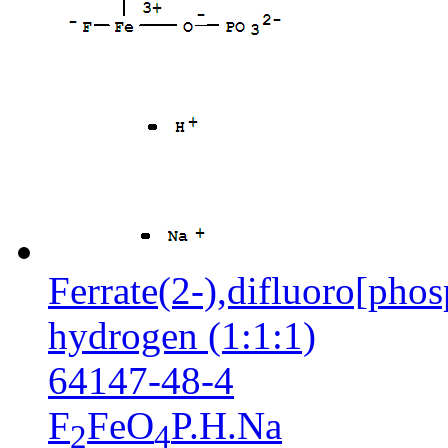
Ferrate(2-),difluoro[pho
hydrogen (1:1:1)
64147-48-4
F
FeO
P.H.Na
2
4