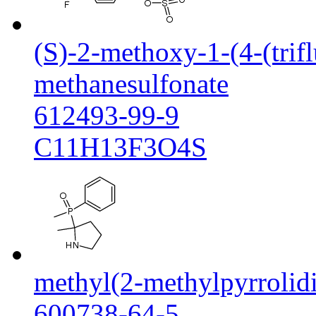
(S)-2-methoxy-1-(4-(trif
methanesulfonate
612493-99-9
C11H13F3O4S
methyl(2-methylpyrrolid
600738-64-5