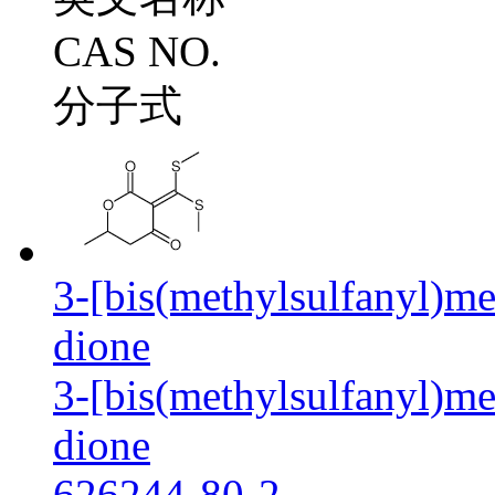
CAS NO.
分子式
3-[bis(methylsulfanyl)m
dione
3-[bis(methylsulfanyl)m
dione
626244-80-2