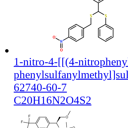
1-nitro-4-[[(4-nitropheny
phenylsulfanylmethyl]su
62740-60-7
C20H16N2O4S2