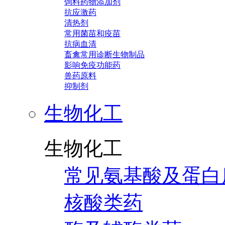
饲料药物添加剂
抗应激药
清热剂
常用菌苗和疫苗
抗病血清
畜禽常用诊断生物制品
影响免疫功能药
兽药原料
抑制剂
生物化工
生物化工
常见氨基酸及蛋白
核酸类药