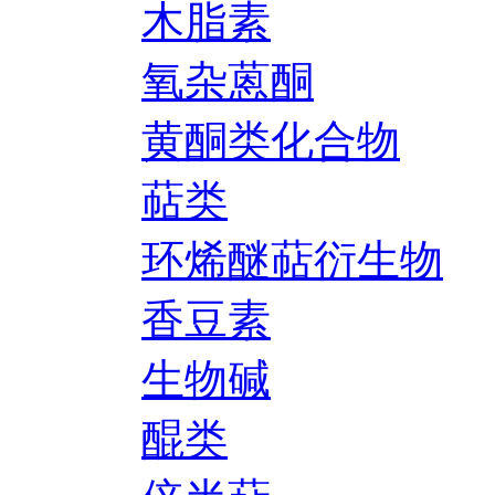
木脂素
氧杂蒽酮
黄酮类化合物
萜类
环烯醚萜衍生物
香豆素
生物碱
醌类