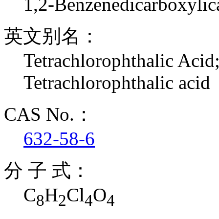
1,2-Benzenedicarboxylica
英文别名：
Tetrachlorophthalic Acid
Tetrachlorophthalic acid
CAS No.：
632-58-6
分 子 式：
C
H
Cl
O
8
2
4
4