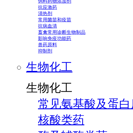
饲料药物添加剂
抗应激药
清热剂
常用菌苗和疫苗
抗病血清
畜禽常用诊断生物制品
影响免疫功能药
兽药原料
抑制剂
生物化工
生物化工
常见氨基酸及蛋白
核酸类药