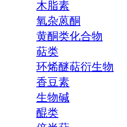
木脂素
氧杂蒽酮
黄酮类化合物
萜类
环烯醚萜衍生物
香豆素
生物碱
醌类