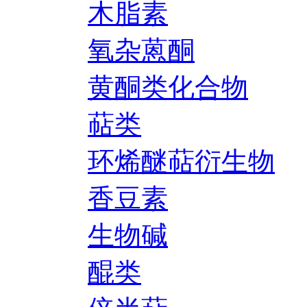
木脂素
氧杂蒽酮
黄酮类化合物
萜类
环烯醚萜衍生物
香豆素
生物碱
醌类