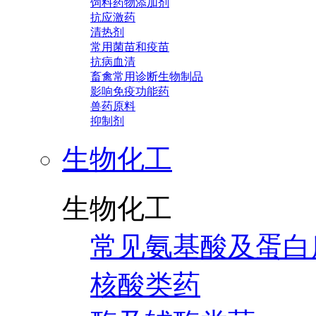
饲料药物添加剂
抗应激药
清热剂
常用菌苗和疫苗
抗病血清
畜禽常用诊断生物制品
影响免疫功能药
兽药原料
抑制剂
生物化工
生物化工
常见氨基酸及蛋白
核酸类药