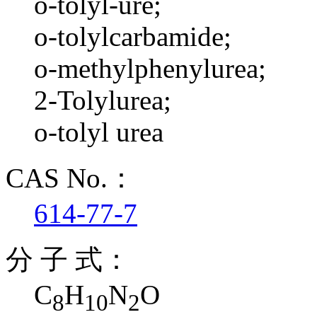
o-tolyl-ure;
o-tolylcarbamide;
o-methylphenylurea;
2-Tolylurea;
o-tolyl urea
CAS No.：
614-77-7
分 子 式：
C
H
N
O
8
10
2