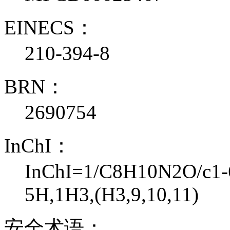
EINECS：
210-394-8
BRN：
2690754
InChI：
InChI=1/C8H10N2O/c1-6-
5H,1H3,(H3,9,10,11)
安全术语：