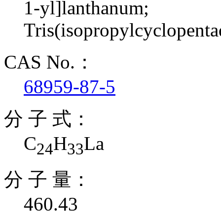
1-yl]lanthanum;
Tris(isopropylcyclopent
CAS No.：
68959-87-5
分 子 式：
C
H
La
24
33
分 子 量：
460.43