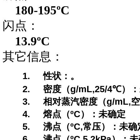
180-195ºC
闪点：
13.9ºC
其它信息：
1.
性状：。
2.
g/mL,25/4
密度（
℃
）：
3.
g/mL,
相对蒸汽密度（
空
4.
ºC
熔点（
）：未确定
5.
ºC,
沸点（
常压）：未确
6.
ºC,5.2kPa
沸点（
）：未