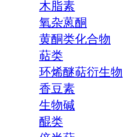
木脂素
氧杂蒽酮
黄酮类化合物
萜类
环烯醚萜衍生物
香豆素
生物碱
醌类