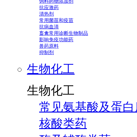
饲料药物添加剂
抗应激药
清热剂
常用菌苗和疫苗
抗病血清
畜禽常用诊断生物制品
影响免疫功能药
兽药原料
抑制剂
生物化工
生物化工
常见氨基酸及蛋白
核酸类药