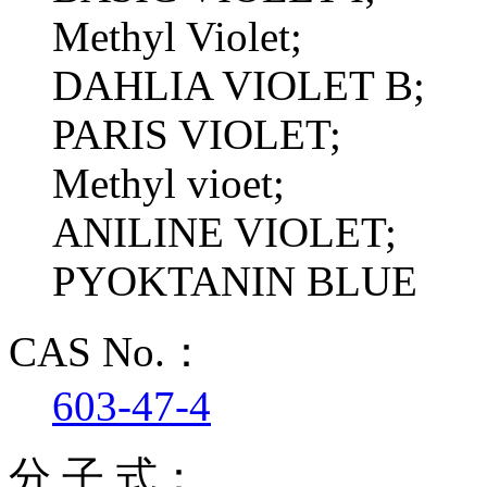
Methyl Violet;
DAHLIA VIOLET B;
PARIS VIOLET;
Methyl vioet;
ANILINE VIOLET;
PYOKTANIN BLUE
CAS No.：
603-47-4
分 子 式：