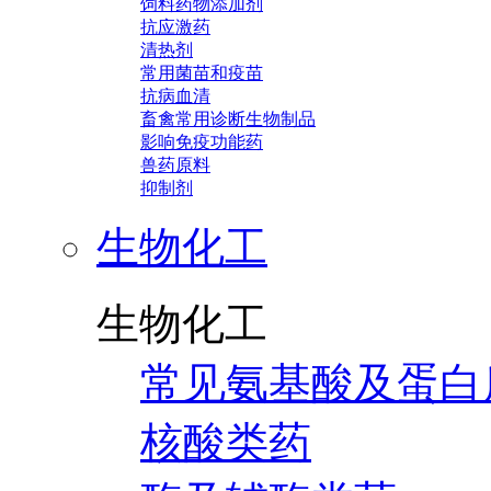
饲料药物添加剂
抗应激药
清热剂
常用菌苗和疫苗
抗病血清
畜禽常用诊断生物制品
影响免疫功能药
兽药原料
抑制剂
生物化工
生物化工
常见氨基酸及蛋白
核酸类药