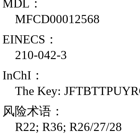
MDL：
MFCD00012568
EINECS：
210-042-3
InChI：
The Key: JFTBTTPU
风险术语：
R22; R36; R26/27/28