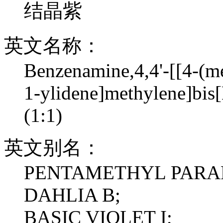
结晶紫
英文名称：
Benzenamine,4,4'-[[4-(m
1-ylidene]methylene]bis
(1:1)
英文别名：
PENTAMETHYL PARAR
DAHLIA B;
BASIC VIOLET I;