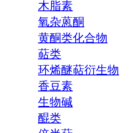
木脂素
氧杂蒽酮
黄酮类化合物
萜类
环烯醚萜衍生物
香豆素
生物碱
醌类