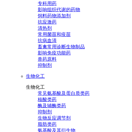
专科用药
影响组织代谢的药物
饲料药物添加剂
抗应激药
清热剂
常用菌苗和疫苗
抗病血清
畜禽常用诊断生物制品
影响免疫功能药
兽药原料
抑制剂
生物化工
生物化工
常见氨基酸及蛋白质类药
核酸类药
酶及辅酶类药
抑制剂
生物反应调节剂
脂肪类药
氨基酸及其衍生物