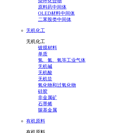
杂环化合物
原料药中间体
OLED材料中间体
二苯胺类中间体
无机化工
无机化工
镀膜材料
单质
氢、氮、氧等工业气体
无机碱
无机酸
无机盐
氧化物和过氧化物
硅胶
非金属矿
石墨烯
羰基金属
有机原料
有机原料