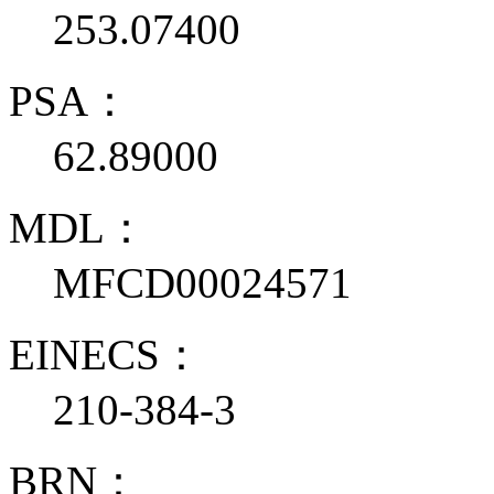
253.07400
PSA：
62.89000
MDL：
MFCD00024571
EINECS：
210-384-3
BRN：