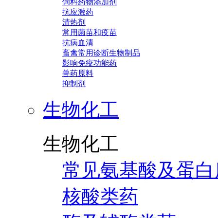
饲料药物添加剂
抗应激药
清热剂
常用菌苗和疫苗
抗病血清
畜禽常用诊断生物制品
影响免疫功能药
兽药原料
抑制剂
生物化工
生物化工
常见氨基酸及蛋白
核酸类药