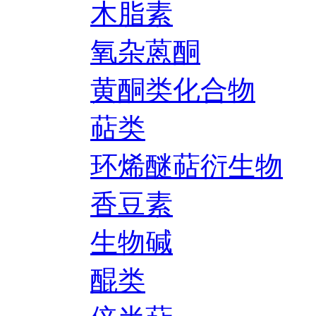
木脂素
氧杂蒽酮
黄酮类化合物
萜类
环烯醚萜衍生物
香豆素
生物碱
醌类