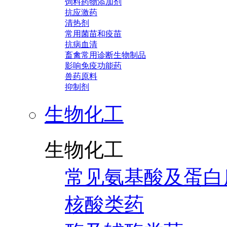
饲料药物添加剂
抗应激药
清热剂
常用菌苗和疫苗
抗病血清
畜禽常用诊断生物制品
影响免疫功能药
兽药原料
抑制剂
生物化工
生物化工
常见氨基酸及蛋白
核酸类药