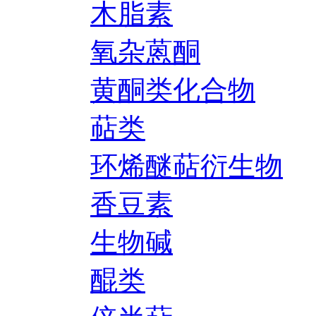
木脂素
氧杂蒽酮
黄酮类化合物
萜类
环烯醚萜衍生物
香豆素
生物碱
醌类