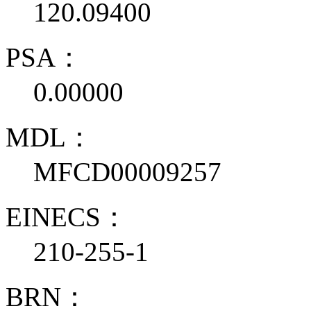
120.09400
PSA：
0.00000
MDL：
MFCD00009257
EINECS：
210-255-1
BRN：