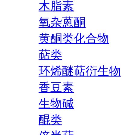
木脂素
氧杂蒽酮
黄酮类化合物
萜类
环烯醚萜衍生物
香豆素
生物碱
醌类