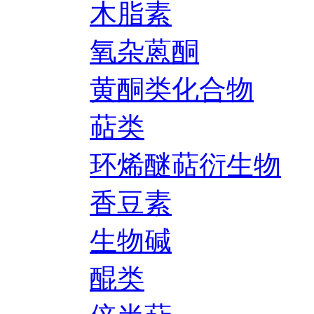
木脂素
氧杂蒽酮
黄酮类化合物
萜类
环烯醚萜衍生物
香豆素
生物碱
醌类