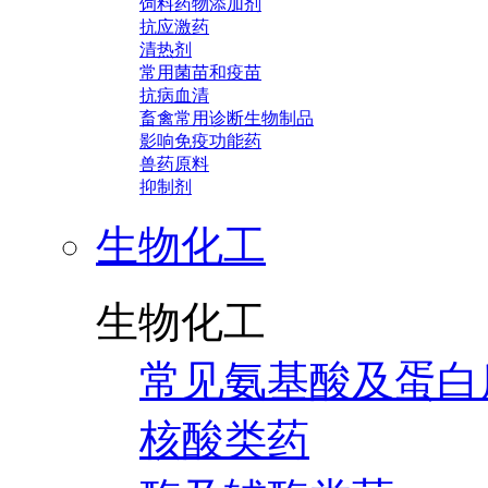
饲料药物添加剂
抗应激药
清热剂
常用菌苗和疫苗
抗病血清
畜禽常用诊断生物制品
影响免疫功能药
兽药原料
抑制剂
生物化工
生物化工
常见氨基酸及蛋白
核酸类药