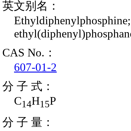
英文别名：
Ethyldiphenylphosphine;
ethyl(diphenyl)phospha
CAS No.：
607-01-2
分 子 式：
C
H
P
14
15
分 子 量：