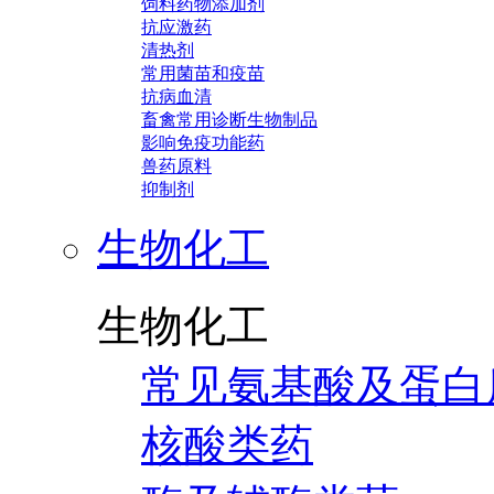
饲料药物添加剂
抗应激药
清热剂
常用菌苗和疫苗
抗病血清
畜禽常用诊断生物制品
影响免疫功能药
兽药原料
抑制剂
生物化工
生物化工
常见氨基酸及蛋白
核酸类药