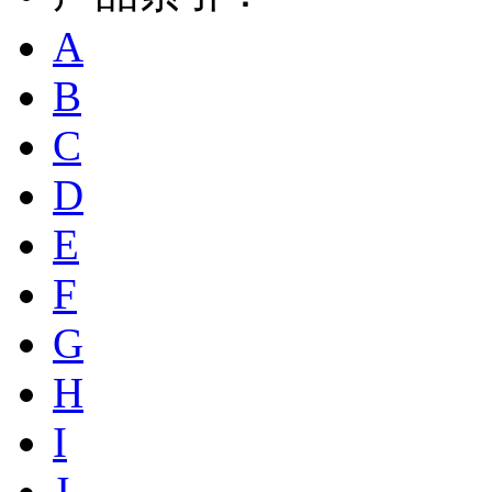
A
B
C
D
E
F
G
H
I
J