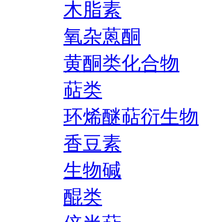
木脂素
氧杂蒽酮
黄酮类化合物
萜类
环烯醚萜衍生物
香豆素
生物碱
醌类