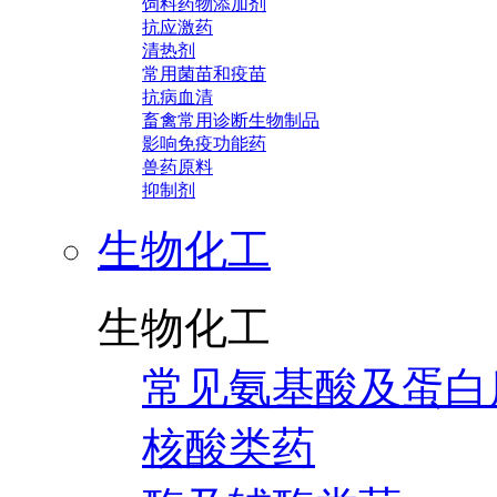
饲料药物添加剂
抗应激药
清热剂
常用菌苗和疫苗
抗病血清
畜禽常用诊断生物制品
影响免疫功能药
兽药原料
抑制剂
生物化工
生物化工
常见氨基酸及蛋白
核酸类药