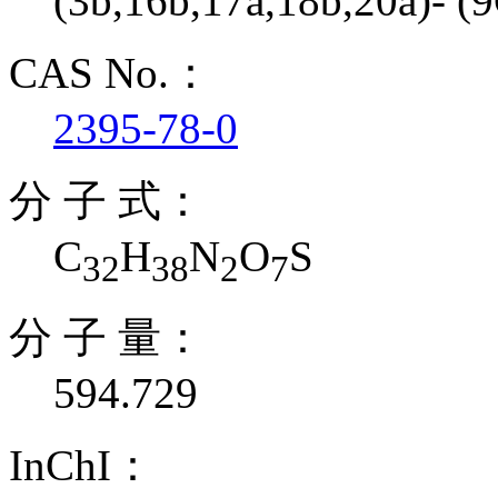
(3b,16b,17a,18b,20a)- (
CAS No.：
2395-78-0
分 子 式：
C
H
N
O
S
32
38
2
7
分 子 量：
594.729
InChI：