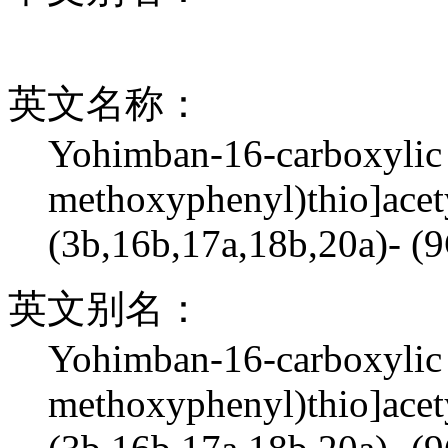
英文名称：
Yohimban-16-carboxylic 
methoxyphenyl)thio]acety
(3b,16b,17a,18b,20a)- (9
英文别名：
Yohimban-16-carboxylic 
methoxyphenyl)thio]acety