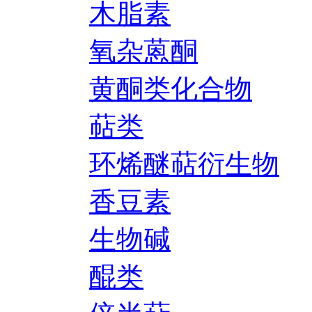
木脂素
氧杂蒽酮
黄酮类化合物
萜类
环烯醚萜衍生物
香豆素
生物碱
醌类