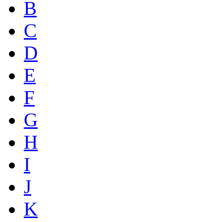
B
C
D
E
F
G
H
I
J
K