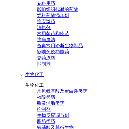
专科用药
影响组织代谢的药物
饲料药物添加剂
抗应激药
清热剂
常用菌苗和疫苗
抗病血清
畜禽常用诊断生物制品
影响免疫功能药
兽药原料
抑制剂
生物化工
生物化工
常见氨基酸及蛋白质类药
核酸类药
酶及辅酶类药
抑制剂
生物反应调节剂
脂肪类药
氨基酸及其衍生物