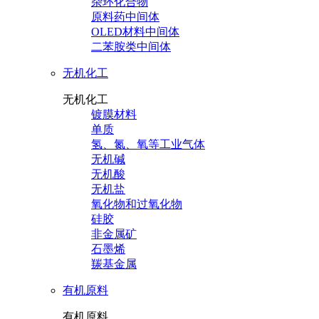
杂环化合物
原料药中间体
OLED材料中间体
二苯胺类中间体
无机化工
无机化工
镀膜材料
单质
氢、氮、氧等工业气体
无机碱
无机酸
无机盐
氧化物和过氧化物
硅胶
非金属矿
石墨烯
羰基金属
有机原料
有机原料