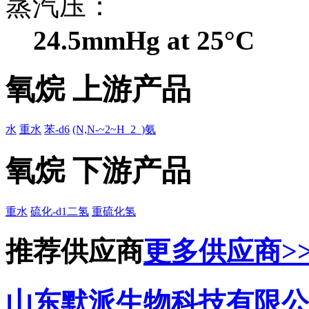
蒸汽压：
24.5mmHg at 25°C
氧烷 上游产品
水
重水
苯-d6
(N,N-~2~H_2_)氨
氧烷 下游产品
重水
硫化-d1二氢
重硫化氢
推荐供应商
更多供应商>
山东默派生物科技有限公