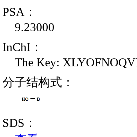
PSA：
9.23000
InChI：
The Key: XLYOFNOQ
分子结构式：
SDS：