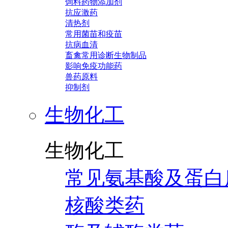
饲料药物添加剂
抗应激药
清热剂
常用菌苗和疫苗
抗病血清
畜禽常用诊断生物制品
影响免疫功能药
兽药原料
抑制剂
生物化工
生物化工
常见氨基酸及蛋白
核酸类药