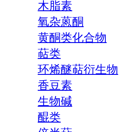
木脂素
氧杂蒽酮
黄酮类化合物
萜类
环烯醚萜衍生物
香豆素
生物碱
醌类