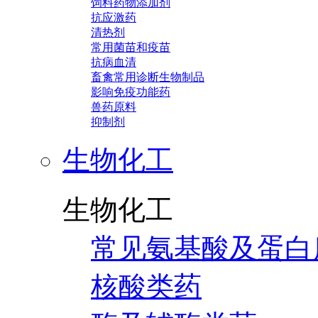
饲料药物添加剂
抗应激药
清热剂
常用菌苗和疫苗
抗病血清
畜禽常用诊断生物制品
影响免疫功能药
兽药原料
抑制剂
生物化工
生物化工
常见氨基酸及蛋白
核酸类药