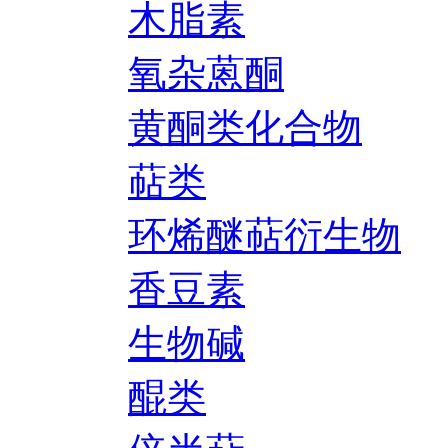
木脂素
氧杂蒽酮
黄酮类化合物
萜类
环烯醚萜衍生物
香豆素
生物碱
醌类