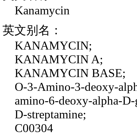
Kanamycin
英文别名：
KANAMYCIN;
KANAMYCIN A;
KANAMYCIN BASE;
O-3-Amino-3-deoxy-alph
amino-6-deoxy-alpha-D-g
D-streptamine;
C00304