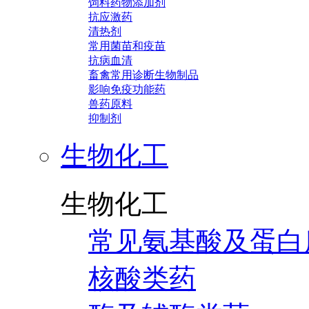
饲料药物添加剂
抗应激药
清热剂
常用菌苗和疫苗
抗病血清
畜禽常用诊断生物制品
影响免疫功能药
兽药原料
抑制剂
生物化工
生物化工
常见氨基酸及蛋白
核酸类药