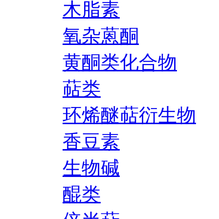
木脂素
氧杂蒽酮
黄酮类化合物
萜类
环烯醚萜衍生物
香豆素
生物碱
醌类