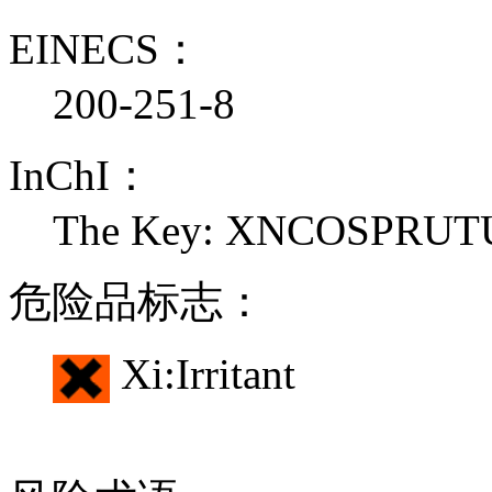
EINECS：
200-251-8
InChI：
The Key: XNCOSPRU
危险品标志：
Xi:Irritant