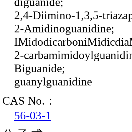
diguanide;
2,4-Diimino-1,3,5-triaza
2-Amidinoguanidine;
IMidodicarboniMidicdia
2-carbamimidoylguanidi
Biguanide;
guanylguanidine
CAS No.：
56-03-1