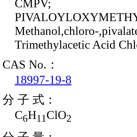
CMPV;
PIVALOYLOXYMETHY
Methanol,chloro-,pivalat
Trimethylacetic Acid Ch
CAS No.：
18997-19-8
分 子 式：
C
H
ClO
6
11
2