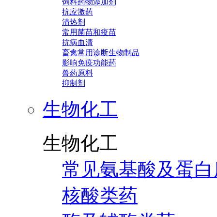
饲料药物添加剂
抗应激药
清热剂
常用菌苗和疫苗
抗病血清
畜禽常用诊断生物制品
影响免疫功能药
兽药原料
抑制剂
生物化工
生物化工
常见氨基酸及蛋白
核酸类药