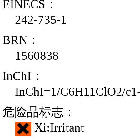
EINECS：
242-735-1
BRN：
1560838
InChI：
InChI=1/C6H11ClO2/c1-
危险品标志：
Xi:Irritant