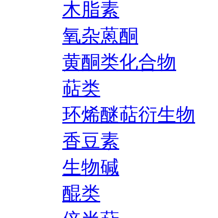
木脂素
氧杂蒽酮
黄酮类化合物
萜类
环烯醚萜衍生物
香豆素
生物碱
醌类