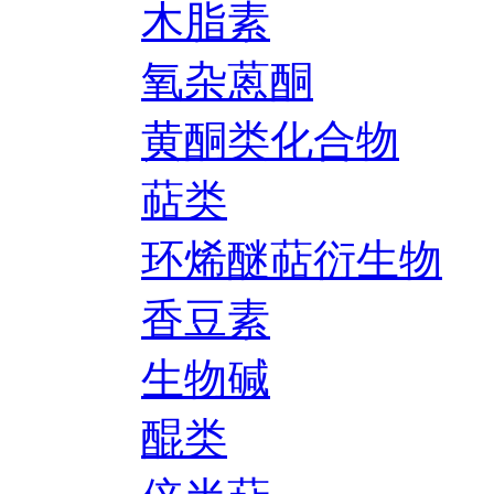
木脂素
氧杂蒽酮
黄酮类化合物
萜类
环烯醚萜衍生物
香豆素
生物碱
醌类