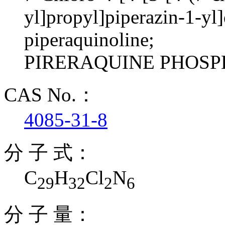
yl]propyl]piperazin-1-yl]
piperaquinoline;
PIRERAQUINE PHOS
CAS No.：
4085-31-8
分 子 式：
C
H
Cl
N
29
32
2
6
分 子 量：