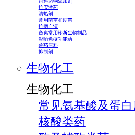
饲料药物添加剂
抗应激药
清热剂
常用菌苗和疫苗
抗病血清
畜禽常用诊断生物制品
影响免疫功能药
兽药原料
抑制剂
生物化工
生物化工
常见氨基酸及蛋白
核酸类药