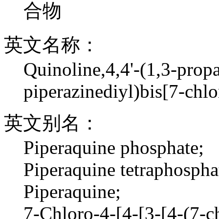
合物
英文名称：
Quinoline,4,4'-(1,3-prop
piperazinediyl)bis[7-chlo
英文别名：
Piperaquine phosphate;
Piperaquine tetraphosphat
Piperaquine;
7-Chloro-4-[4-[3-[4-(7-c