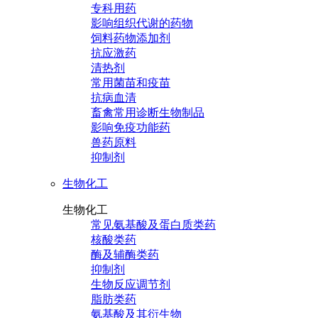
专科用药
影响组织代谢的药物
饲料药物添加剂
抗应激药
清热剂
常用菌苗和疫苗
抗病血清
畜禽常用诊断生物制品
影响免疫功能药
兽药原料
抑制剂
生物化工
生物化工
常见氨基酸及蛋白质类药
核酸类药
酶及辅酶类药
抑制剂
生物反应调节剂
脂肪类药
氨基酸及其衍生物