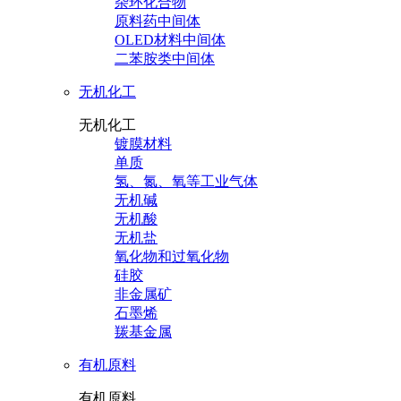
杂环化合物
原料药中间体
OLED材料中间体
二苯胺类中间体
无机化工
无机化工
镀膜材料
单质
氢、氮、氧等工业气体
无机碱
无机酸
无机盐
氧化物和过氧化物
硅胶
非金属矿
石墨烯
羰基金属
有机原料
有机原料