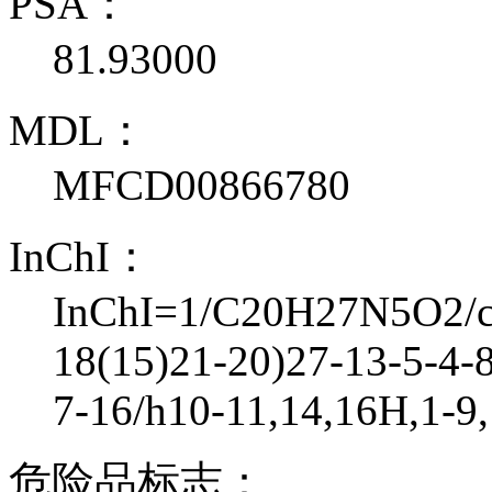
PSA：
81.93000
MDL：
MFCD00866780
InChI：
InChI=1/C20H27N5O2/c2
18(15)21-20)27-13-5-4-8
7-16/h10-11,14,16H,1-9
危险品标志：