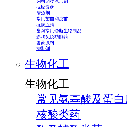
饲料药物添加剂
抗应激药
清热剂
常用菌苗和疫苗
抗病血清
畜禽常用诊断生物制品
影响免疫功能药
兽药原料
抑制剂
生物化工
生物化工
常见氨基酸及蛋白
核酸类药