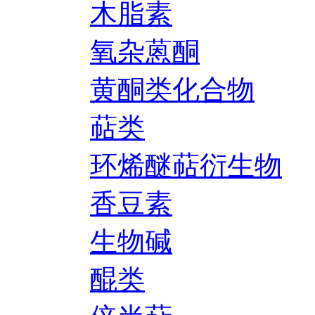
木脂素
氧杂蒽酮
黄酮类化合物
萜类
环烯醚萜衍生物
香豆素
生物碱
醌类