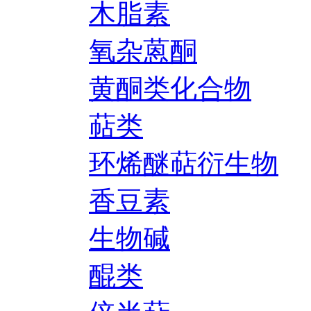
木脂素
氧杂蒽酮
黄酮类化合物
萜类
环烯醚萜衍生物
香豆素
生物碱
醌类