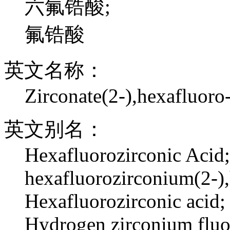
六氟锆酸;
氟锆酸
英文名称：
Zirconate(2-),hexafluoro
英文别名：
Hexafluorozirconic Acid;
hexafluorozirconium(2-)
Hexafluorozirconic acid;
Hydrogen zirconium flu