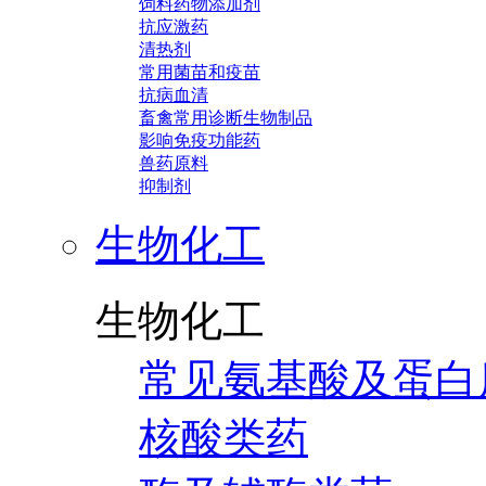
饲料药物添加剂
抗应激药
清热剂
常用菌苗和疫苗
抗病血清
畜禽常用诊断生物制品
影响免疫功能药
兽药原料
抑制剂
生物化工
生物化工
常见氨基酸及蛋白
核酸类药