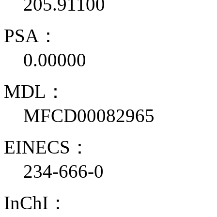
205.91100
PSA：
0.00000
MDL：
MFCD00082965
EINECS：
234-666-0
InChI：