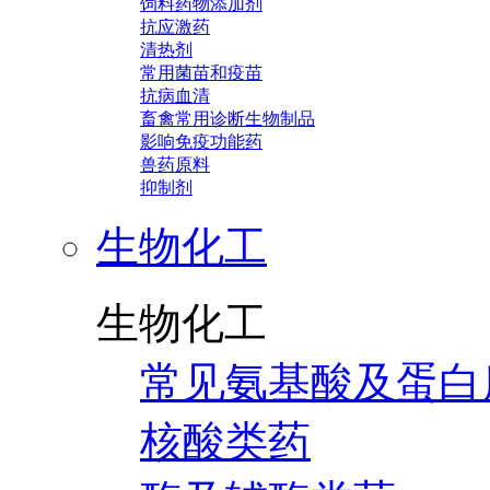
饲料药物添加剂
抗应激药
清热剂
常用菌苗和疫苗
抗病血清
畜禽常用诊断生物制品
影响免疫功能药
兽药原料
抑制剂
生物化工
生物化工
常见氨基酸及蛋白
核酸类药