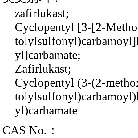
zafirlukast;
Cyclopentyl [3-[2-Metho
tolylsulfonyl)carbamoyl
yl]carbamate;
Zafirlukast;
Cyclopentyl (3-(2-metho
tolylsulfonyl)carbamoyl
yl)carbamate
CAS No.：