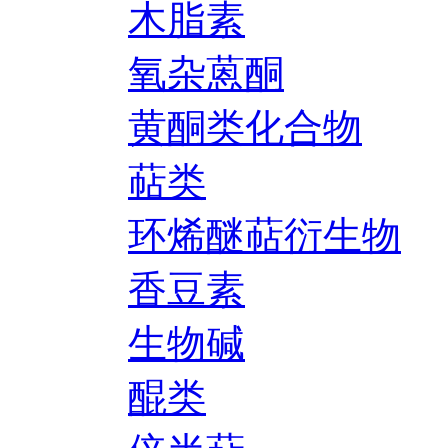
木脂素
氧杂蒽酮
黄酮类化合物
萜类
环烯醚萜衍生物
香豆素
生物碱
醌类