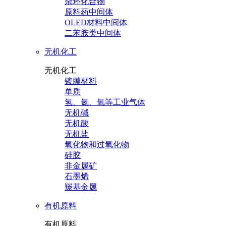
杂环化合物
原料药中间体
OLED材料中间体
二苯胺类中间体
无机化工
无机化工
镀膜材料
单质
氢、氮、氧等工业气体
无机碱
无机酸
无机盐
氧化物和过氧化物
硅胶
非金属矿
石墨烯
羰基金属
有机原料
有机原料