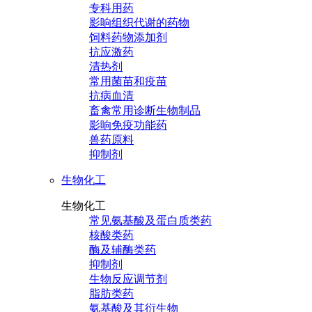
专科用药
影响组织代谢的药物
饲料药物添加剂
抗应激药
清热剂
常用菌苗和疫苗
抗病血清
畜禽常用诊断生物制品
影响免疫功能药
兽药原料
抑制剂
生物化工
生物化工
常见氨基酸及蛋白质类药
核酸类药
酶及辅酶类药
抑制剂
生物反应调节剂
脂肪类药
氨基酸及其衍生物