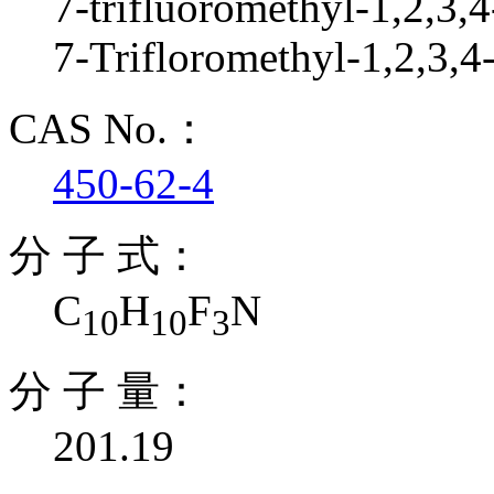
7-trifluoromethyl-1,2,3,4
7-Trifloromethyl-1,2,3,4
CAS No.：
450-62-4
分 子 式：
C
H
F
N
10
10
3
分 子 量：
201.19