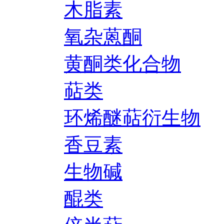
木脂素
氧杂蒽酮
黄酮类化合物
萜类
环烯醚萜衍生物
香豆素
生物碱
醌类