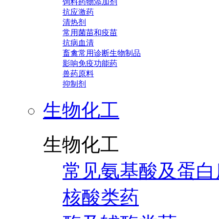
饲料药物添加剂
抗应激药
清热剂
常用菌苗和疫苗
抗病血清
畜禽常用诊断生物制品
影响免疫功能药
兽药原料
抑制剂
生物化工
生物化工
常见氨基酸及蛋白
核酸类药