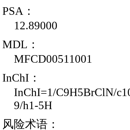
PSA：
12.89000
MDL：
MFCD00511001
InChI：
InChI=1/C9H5BrClN/c10-
9/h1-5H
风险术语：