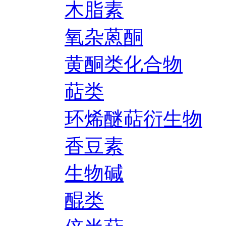
木脂素
氧杂蒽酮
黄酮类化合物
萜类
环烯醚萜衍生物
香豆素
生物碱
醌类