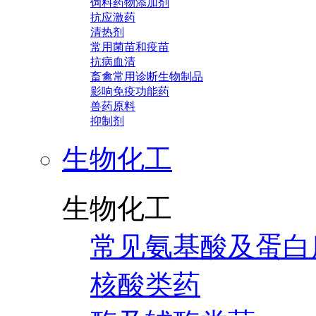
饲料药物添加剂
抗应激药
清热剂
常用菌苗和疫苗
抗病血清
畜禽常用诊断生物制品
影响免疫功能药
兽药原料
抑制剂
生物化工
生物化工
常见氨基酸及蛋白
核酸类药