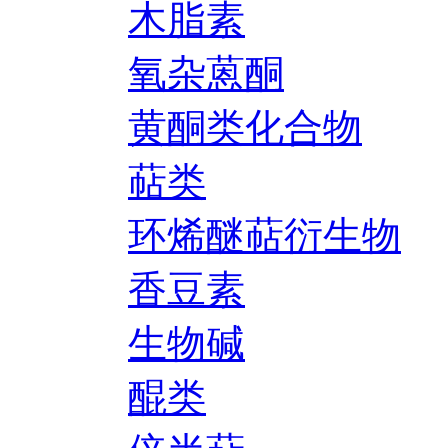
木脂素
氧杂蒽酮
黄酮类化合物
萜类
环烯醚萜衍生物
香豆素
生物碱
醌类