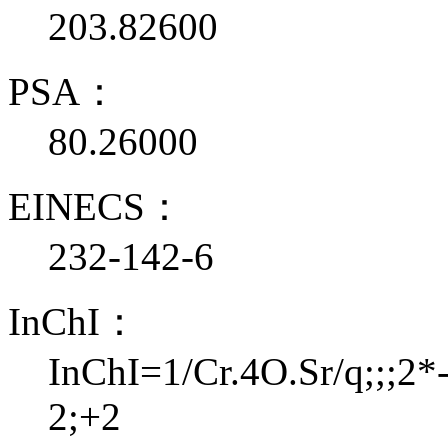
203.82600
PSA：
80.26000
EINECS：
232-142-6
InChI：
InChI=1/Cr.4O.Sr/q;;;2*-
2;+2