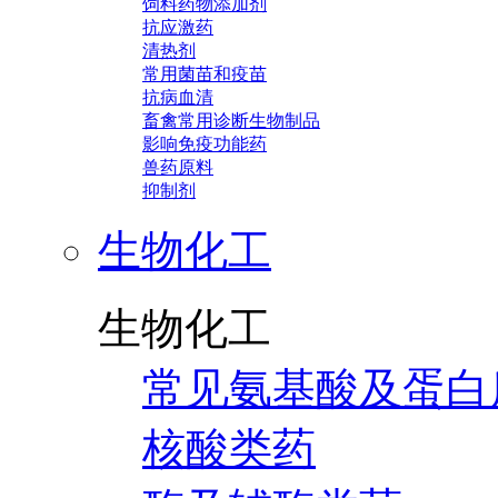
饲料药物添加剂
抗应激药
清热剂
常用菌苗和疫苗
抗病血清
畜禽常用诊断生物制品
影响免疫功能药
兽药原料
抑制剂
生物化工
生物化工
常见氨基酸及蛋白
核酸类药