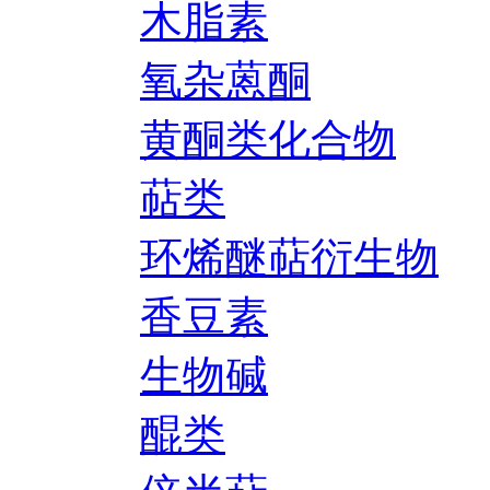
木脂素
氧杂蒽酮
黄酮类化合物
萜类
环烯醚萜衍生物
香豆素
生物碱
醌类