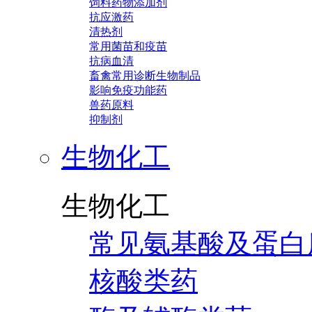
饲料药物添加剂
抗应激药
清热剂
常用菌苗和疫苗
抗病血清
畜禽常用诊断生物制品
影响免疫功能药
兽药原料
抑制剂
生物化工
生物化工
常见氨基酸及蛋白
核酸类药