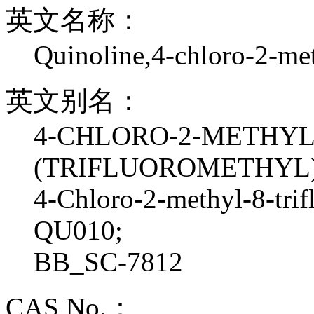
英文名称：
Quinoline,4-chloro-2-met
英文别名：
4-CHLORO-2-METHYL
(TRIFLUOROMETHYL)
4-Chloro-2-methyl-8-trif
QU010;
BB_SC-7812
CAS No.：