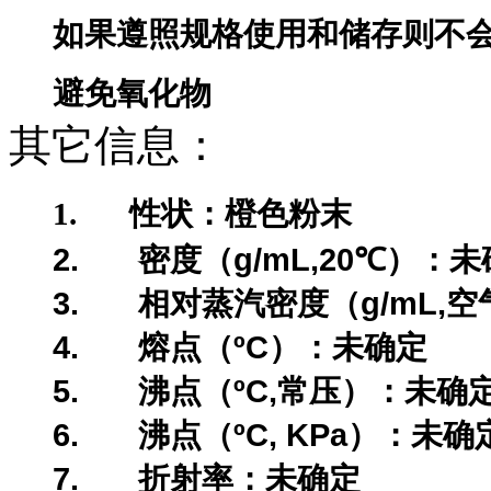
如果遵照规格使用和储存则不
避免氧化物
其它信息：
1.
性状：橙色粉末
2.
g/mL,20
密度（
℃
）：未
3.
g/mL,
相对蒸汽密度（
空
4.
ºC
熔点（
）：未确定
5.
ºC,
沸点（
常压）：未确
6.
ºC, KPa
沸点（
）：未确
7.
折射率：未确定