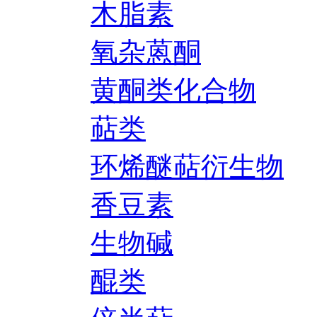
木脂素
氧杂蒽酮
黄酮类化合物
萜类
环烯醚萜衍生物
香豆素
生物碱
醌类