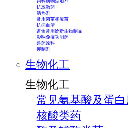
饲料药物添加剂
抗应激药
清热剂
常用菌苗和疫苗
抗病血清
畜禽常用诊断生物制品
影响免疫功能药
兽药原料
抑制剂
生物化工
生物化工
常见氨基酸及蛋白
核酸类药