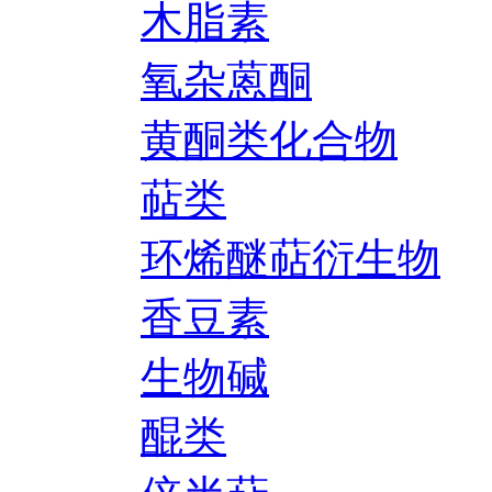
木脂素
氧杂蒽酮
黄酮类化合物
萜类
环烯醚萜衍生物
香豆素
生物碱
醌类