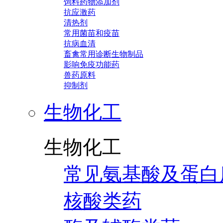
饲料药物添加剂
抗应激药
清热剂
常用菌苗和疫苗
抗病血清
畜禽常用诊断生物制品
影响免疫功能药
兽药原料
抑制剂
生物化工
生物化工
常见氨基酸及蛋白
核酸类药