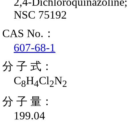
2,4-Dichloroquinazoline;
NSC 75192
CAS No.：
607-68-1
分 子 式：
C
H
Cl
N
8
4
2
2
分 子 量：
199.04