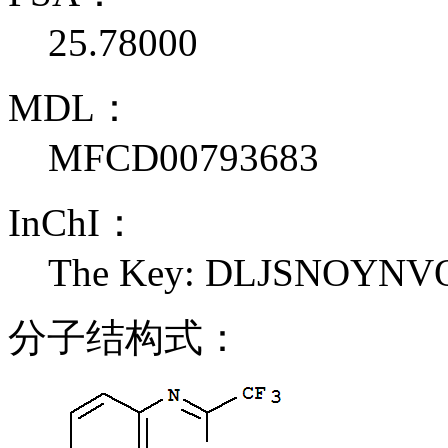
25.78000
MDL：
MFCD00793683
InChI：
The Key: DLJSNOYN
分子结构式：