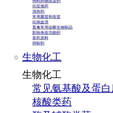
饲料药物添加剂
抗应激药
清热剂
常用菌苗和疫苗
抗病血清
畜禽常用诊断生物制品
影响免疫功能药
兽药原料
抑制剂
生物化工
生物化工
常见氨基酸及蛋白
核酸类药