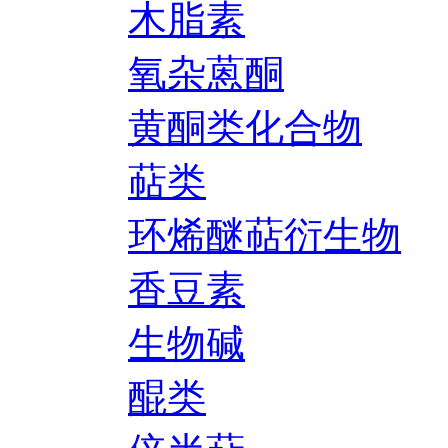
木脂素
氧杂蒽酮
黄酮类化合物
萜类
环烯醚萜衍生物
香豆素
生物碱
醌类