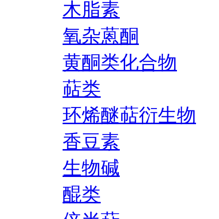
木脂素
氧杂蒽酮
黄酮类化合物
萜类
环烯醚萜衍生物
香豆素
生物碱
醌类