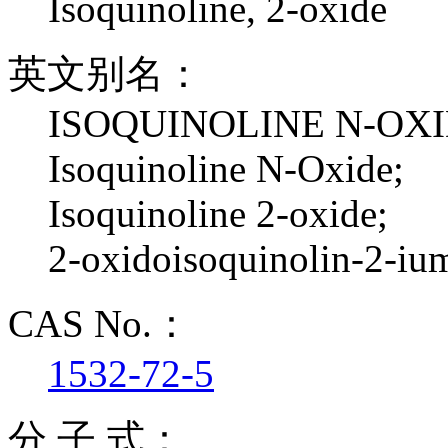
Isoquinoline, 2-oxide
英文别名：
ISOQUINOLINE N-OXI
Isoquinoline N-Oxide;
Isoquinoline 2-oxide;
2-oxidoisoquinolin-2-i
CAS No.：
1532-72-5
分 子 式：