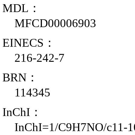
MDL：
MFCD00006903
EINECS：
216-242-7
BRN：
114345
InChI：
InChI=1/C9H7NO/c11-10