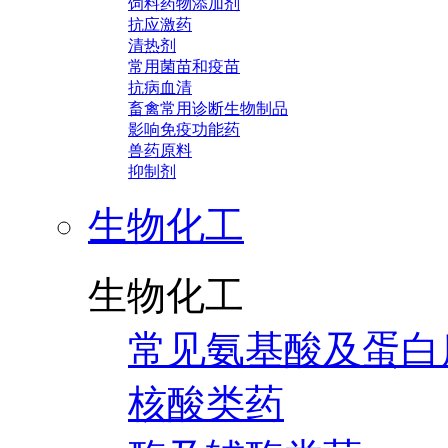
饲料药物添加剂
抗应激药
清热剂
常用菌苗和疫苗
抗病血清
畜禽常用诊断生物制品
影响免疫功能药
兽药原料
抑制剂
生物化工
生物化工
常见氨基酸及蛋白
核酸类药