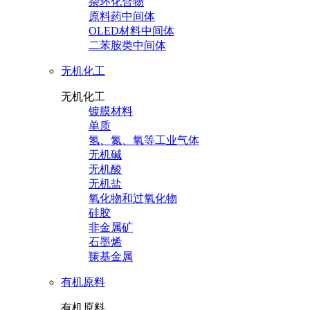
杂环化合物
原料药中间体
OLED材料中间体
二苯胺类中间体
无机化工
无机化工
镀膜材料
单质
氢、氮、氧等工业气体
无机碱
无机酸
无机盐
氧化物和过氧化物
硅胶
非金属矿
石墨烯
羰基金属
有机原料
有机原料