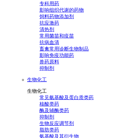
专科用药
影响组织代谢的药物
饲料药物添加剂
抗应激药
清热剂
常用菌苗和疫苗
抗病血清
畜禽常用诊断生物制品
影响免疫功能药
兽药原料
抑制剂
生物化工
生物化工
常见氨基酸及蛋白质类药
核酸类药
酶及辅酶类药
抑制剂
生物反应调节剂
脂肪类药
氨基酸及其衍生物