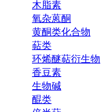
木脂素
氧杂蒽酮
黄酮类化合物
萜类
环烯醚萜衍生物
香豆素
生物碱
醌类