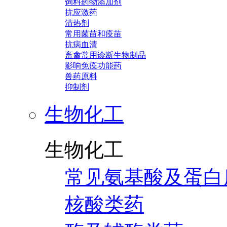
饲料药物添加剂
抗应激药
清热剂
常用菌苗和疫苗
抗病血清
畜禽常用诊断生物制品
影响免疫功能药
兽药原料
抑制剂
生物化工
生物化工
常见氨基酸及蛋白
核酸类药