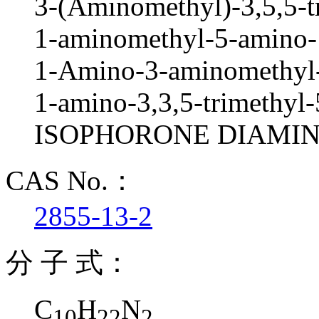
3-(Aminomethyl)-3,5,5-t
1-aminomethyl-5-amino-1
1-Amino-3-aminomethyl-3
1-amino-3,3,5-trimethyl
ISOPHORONE DIAMI
CAS No.：
2855-13-2
分 子 式：
C
H
N
10
22
2