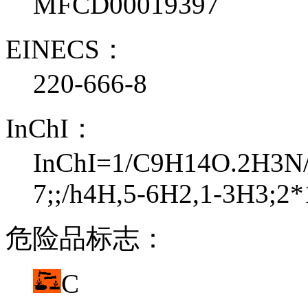
MFCD00019397
EINECS：
220-666-8
InChI：
InChI=1/C9H14O.2H3N/c
7;;/h4H,5-6H2,1-3H3;2
危险品标志：
C