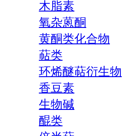
木脂素
氧杂蒽酮
黄酮类化合物
萜类
环烯醚萜衍生物
香豆素
生物碱
醌类