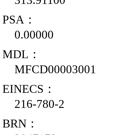
PSA：
0.00000
MDL：
MFCD00003001
EINECS：
216-780-2
BRN：