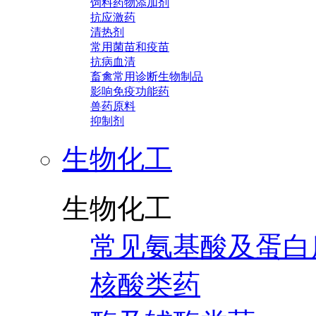
饲料药物添加剂
抗应激药
清热剂
常用菌苗和疫苗
抗病血清
畜禽常用诊断生物制品
影响免疫功能药
兽药原料
抑制剂
生物化工
生物化工
常见氨基酸及蛋白
核酸类药