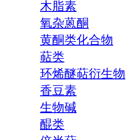
木脂素
氧杂蒽酮
黄酮类化合物
萜类
环烯醚萜衍生物
香豆素
生物碱
醌类