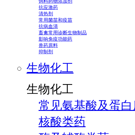
饲料药物添加剂
抗应激药
清热剂
常用菌苗和疫苗
抗病血清
畜禽常用诊断生物制品
影响免疫功能药
兽药原料
抑制剂
生物化工
生物化工
常见氨基酸及蛋白
核酸类药