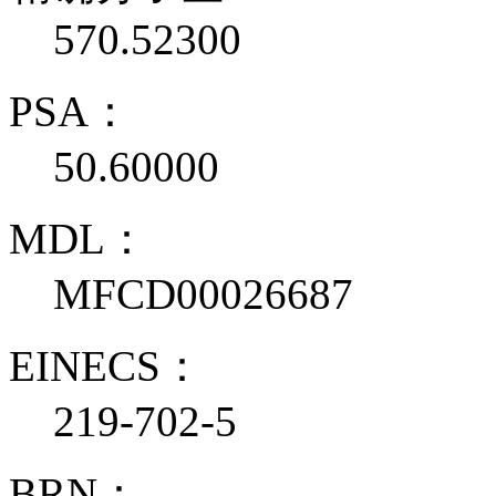
570.52300
PSA：
50.60000
MDL：
MFCD00026687
EINECS：
219-702-5
BRN：