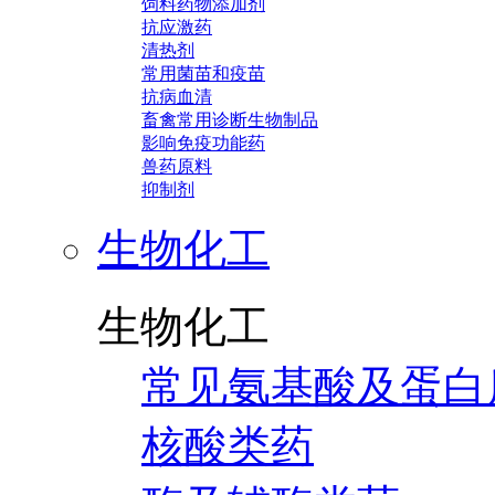
饲料药物添加剂
抗应激药
清热剂
常用菌苗和疫苗
抗病血清
畜禽常用诊断生物制品
影响免疫功能药
兽药原料
抑制剂
生物化工
生物化工
常见氨基酸及蛋白
核酸类药