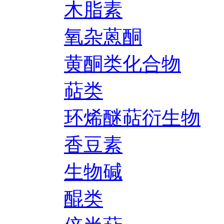
木脂素
氧杂蒽酮
黄酮类化合物
萜类
环烯醚萜衍生物
香豆素
生物碱
醌类