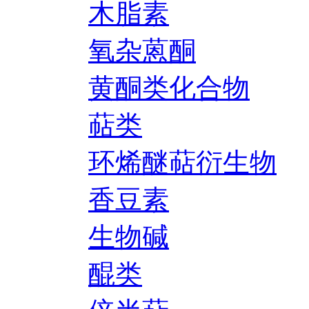
木脂素
氧杂蒽酮
黄酮类化合物
萜类
环烯醚萜衍生物
香豆素
生物碱
醌类