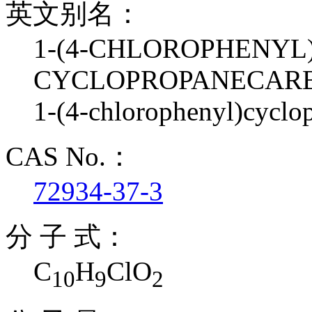
英文别名：
1-(4-CHLOROPHENYL)
CYCLOPROPANECARB
1-(4-chlorophenyl)cyclo
CAS No.：
72934-37-3
分 子 式：
C
H
ClO
10
9
2