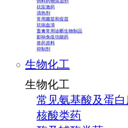
饲料药物添加剂
抗应激药
清热剂
常用菌苗和疫苗
抗病血清
畜禽常用诊断生物制品
影响免疫功能药
兽药原料
抑制剂
生物化工
生物化工
常见氨基酸及蛋白
核酸类药