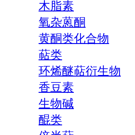
木脂素
氧杂蒽酮
黄酮类化合物
萜类
环烯醚萜衍生物
香豆素
生物碱
醌类