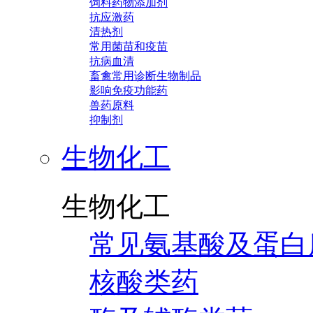
饲料药物添加剂
抗应激药
清热剂
常用菌苗和疫苗
抗病血清
畜禽常用诊断生物制品
影响免疫功能药
兽药原料
抑制剂
生物化工
生物化工
常见氨基酸及蛋白
核酸类药