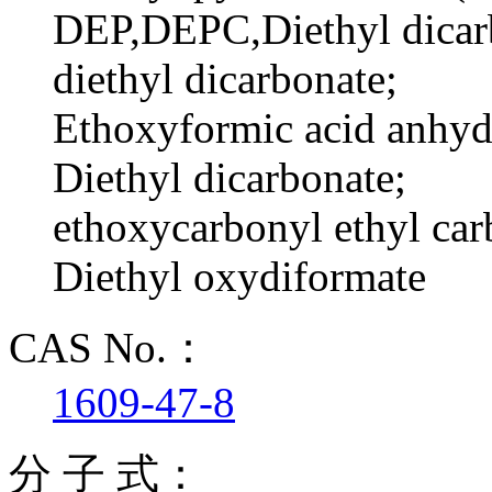
DEP,DEPC,Diethyl dicar
diethyl dicarbonate;
Ethoxyformic acid anhyd
Diethyl dicarbonate;
ethoxycarbonyl ethyl car
Diethyl oxydiformate
CAS No.：
1609-47-8
分 子 式：