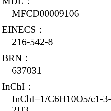
MDL：
MFCD00009106
EINECS：
216-542-8
BRN：
637031
InChI：
InChI=1/C6H10O5/c1-3-9
2H3