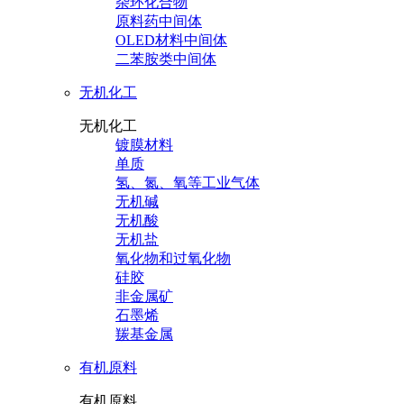
杂环化合物
原料药中间体
OLED材料中间体
二苯胺类中间体
无机化工
无机化工
镀膜材料
单质
氢、氮、氧等工业气体
无机碱
无机酸
无机盐
氧化物和过氧化物
硅胶
非金属矿
石墨烯
羰基金属
有机原料
有机原料