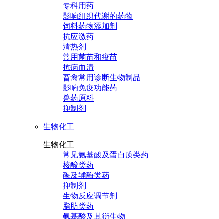
专科用药
影响组织代谢的药物
饲料药物添加剂
抗应激药
清热剂
常用菌苗和疫苗
抗病血清
畜禽常用诊断生物制品
影响免疫功能药
兽药原料
抑制剂
生物化工
生物化工
常见氨基酸及蛋白质类药
核酸类药
酶及辅酶类药
抑制剂
生物反应调节剂
脂肪类药
氨基酸及其衍生物