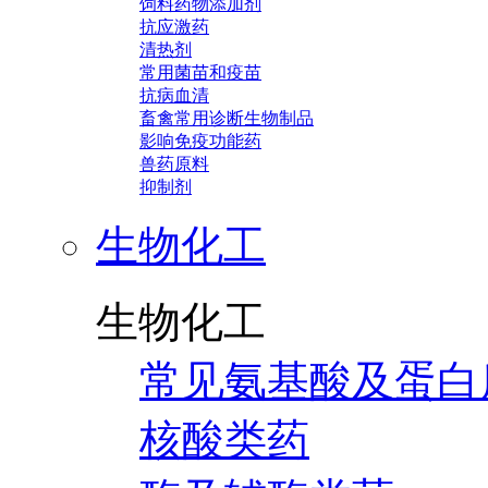
饲料药物添加剂
抗应激药
清热剂
常用菌苗和疫苗
抗病血清
畜禽常用诊断生物制品
影响免疫功能药
兽药原料
抑制剂
生物化工
生物化工
常见氨基酸及蛋白
核酸类药