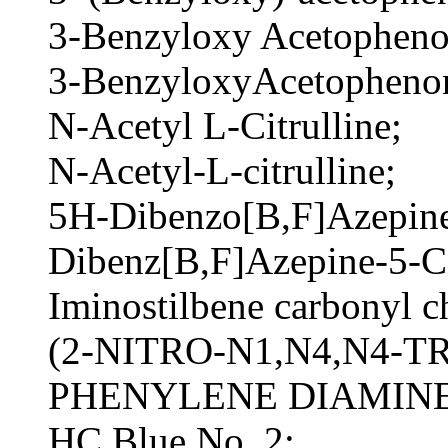
3-Benzyloxy Acetopheno
3-BenzyloxyAcetopheno
N-Acetyl L-Citrulline;
N-Acetyl-L-citrulline;
5H-Dibenzo[B,F]Azepine
Dibenz[B,F]Azepine-5-C
Iminostilbene carbonyl c
(2-NITRO-N1,N4,N4-T
PHENYLENE DIAMINE
HC Blue No. 2;