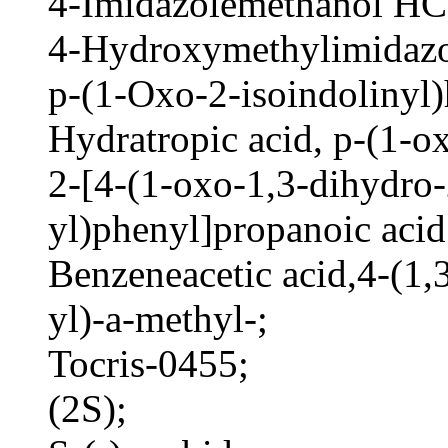
4-Imidazolemethanol HC
4-Hydroxymethylimidazo
p-(1-Oxo-2-isoindolinyl)
Hydratropic acid, p-(1-ox
2-[4-(1-oxo-1,3-dihydro-
yl)phenyl]propanoic acid
Benzeneacetic acid,4-(1,
yl)-a-methyl-;
Tocris-0455;
(2S);