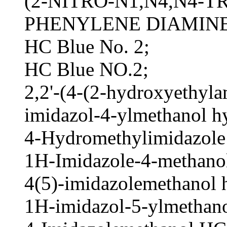
(2-NITRO-N1,N4,N4-T
PHENYLENE DIAMINE
HC Blue No. 2;
HC Blue NO.2;
2,2'-(4-(2-hydroxyethyla
imidazol-4-ylmethanol h
4-Hydromethylimidazol
1H-Imidazole-4-methano
4(5)-imidazolemethanol 
1H-imidazol-5-ylmethano