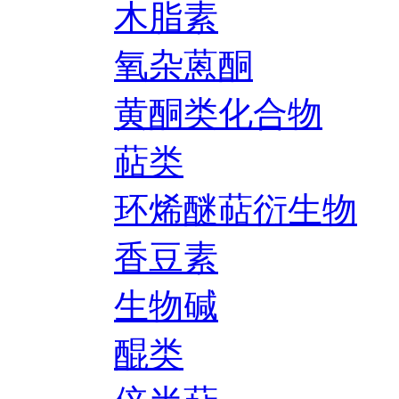
木脂素
氧杂蒽酮
黄酮类化合物
萜类
环烯醚萜衍生物
香豆素
生物碱
醌类