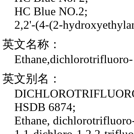
HC Blue NO.2;
2,2'-(4-(2-hydroxyethyl
英文名称：
Ethane,dichlorotrifluoro-
英文别名：
DICHLOROTRIFLUOR
HSDB 6874;
Ethane, dichlorotrifluoro
1,1-dichloro-1,2,2-triflu