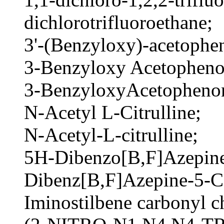
dichlorotrifluoroethane;
3'-(Benzyloxy)-acetophe
3-Benzyloxy Acetopheno
3-BenzyloxyAcetopheno
N-Acetyl L-Citrulline;
N-Acetyl-L-citrulline;
5H-Dibenzo[B,F]Azepine
Dibenz[B,F]Azepine-5-C
Iminostilbene carbonyl c